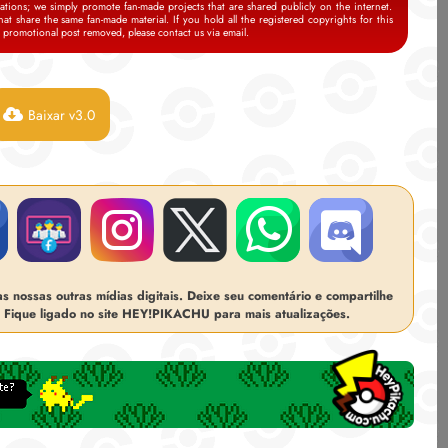
tions; we simply promote fan-made projects that are shared publicly on the internet.
t share the same fan-made material. If you hold all the registered copyrights for this
s promotional post removed, please contact us via email.
Baixar v3.0
 nossas outras mídias digitais. Deixe seu comentário e compartilhe
 Fique ligado no site HEY!PIKACHU para mais atualizações.