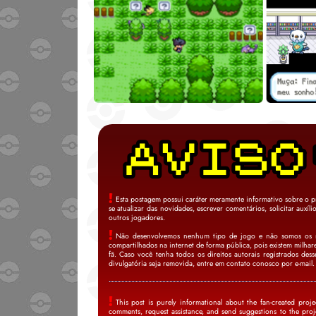
Esta postagem possui caráter meramente informativo sobre o pr
se atualizar das novidades, escrever comentários, solicitar auxíl
outros jogadores.
Não desenvolvemos nenhum tipo de jogo e não somos os res
compartilhados na internet de forma pública, pois existem milhar
fã. Caso você tenha todos os direitos autorais registrados de
divulgatória seja removida, entre em contato conosco por e-mail.
This post is purely informational about the fan-created pro
comments, request assistance, and send suggestions to the proje