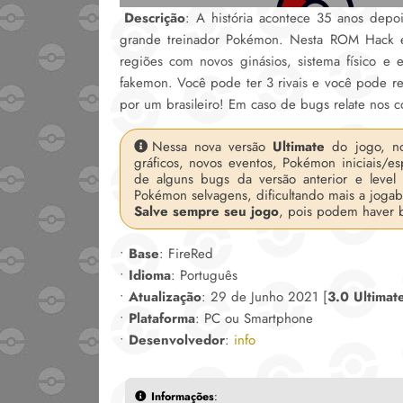
Descrição
: A história acontece 35 anos depo
grande treinador Pokémon. Nesta ROM Hack e
regiões com novos ginásios, sistema físico e 
fakemon. Você pode ter 3 rivais e você pode re
por um brasileiro! Em caso de bugs relate nos c
Nessa nova versão
Ultimate
do jogo, no
gráficos, novos eventos, Pokémon iniciais/e
de alguns bugs da versão anterior e level 
Pokémon selvagens, dificultando mais a jogab
Salve sempre seu jogo
, pois podem haver 
•
Base
: FireRed
•
Idioma
: Português
•
Atualização
: 29 de Junho 2021 [
3.0 Ultimat
•
Plataforma
: PC ou Smartphone
•
Desenvolvedor
:
info
Informações
: