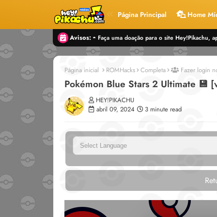
Página Principal
Home Míd
Avisos:
◓ Participe do Discord do H!P — Clique aqui
◓ Faça uma doação para o site Hey!Pikac
Página inicial
ROMHacks
Completa
Fazer login no
Pokémon Blue Stars 2 Ultimate 💾 
HEY!PIKACHU
abril 09, 2024
3 minute read
Powe
Retu