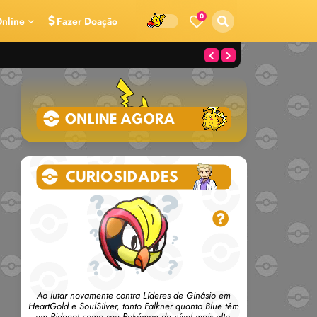
0
nline
Fazer Doação
Ao lutar novamente contra Líderes de Ginásio em
HeartGold e SoulSilver, tanto Falkner quanto Blue têm
um Pidgeot como seu Pokémon de nível mais alto.