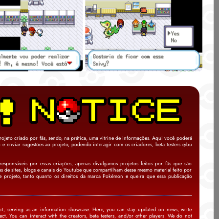
ojeto criado por fãs, sendo, na prática, uma vitrine de informações. Aqui você poderá
io e enviar sugestões ao projeto, podendo interagir com os criadores, beta testers e/ou
ponsáveis por essas criações, apenas divulgamos projetos feitos por fãs que são
es de sites, blogs e canais do Youtube que compartilham desse mesmo material feito por
sse projeto, tanto quanto os direitos da marca Pokémon e queira que essa publicação
ject, serving as an information showcase. Here, you can stay updated on news, write
ct. You can interact with the creators, beta testers, and/or other players. We do not