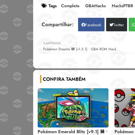
Tags
Completa
GBAHacks
HacksPTBR
Facebook
Twitter
ANTIGOS
Pokémon Dreams 💾 [v1.5.1] • GBA ROM Hack
CONFIRA TAMBÉM
Pokémon Emerald Blitz [v9.1] 💾 •
Pokémon 