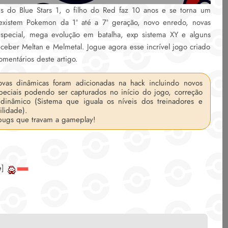
is do Blue Stars 1, o filho do Red faz 10 anos e se torna um
xistem Pokemon da 1ª até a 7ª geração, novo enredo, novas
especial, mega evolução em batalha, exp sistema XY e alguns
ceber Meltan e Melmetal. Jogue agora esse incrível jogo criado
omentários deste artigo.
vas dinâmicas foram adicionadas na hack incluindo novos
speciais podendo ser capturados no início do jogo, correção
dinâmico (Sistema que iguala os níveis dos treinadores e
ilidade).
bugs que travam a gameplay!
e
]