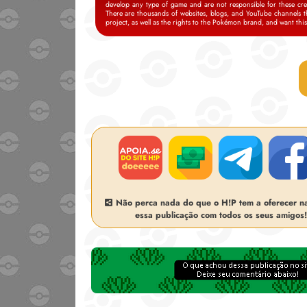
develop any type of game and are not responsible for these crea
There are thousands of websites, blogs, and YouTube channels tha
project, as well as the rights to the Pokémon brand, and want thi
Não perca nada do que o H!P tem a oferecer nas
essa publicação com todos os seus amigos!