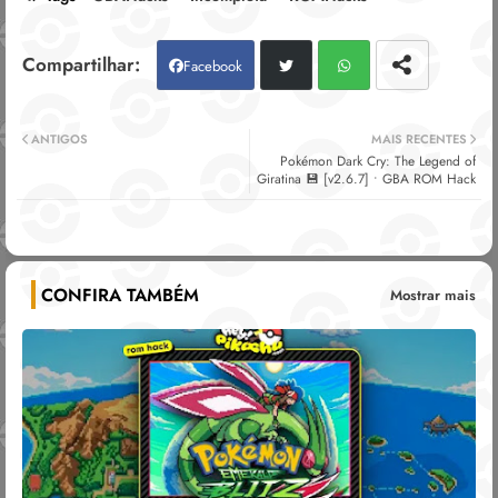
Facebook
Twitt
Wh
ANTIGOS
MAIS RECENTES
Pokémon Dark Cry: The Legend of
er
atsa
Giratina 💾 [v2.6.7] • GBA ROM Hack
pp
CONFIRA TAMBÉM
Mostrar mais