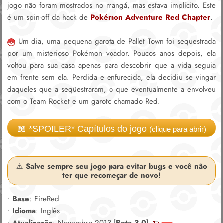
jogo não foram mostrados no mangá, mas estava implícito. Este
é um spin-off da hack de
Pokémon Adventure Red Chapter
.
Um dia, uma pequena garota de Pallet Town foi sequestrada
por um misterioso Pokémon voador. Poucos anos depois, ela
voltou para sua casa apenas para descobrir que a vida seguia
em frente sem ela. Perdida e enfurecida, ela decidiu se vingar
daqueles que a seqüestraram, o que eventualmente a envolveu
com o Team Rocket e um garoto chamado Red.
📖 *SPOILER* Capítulos do jogo
(clique para abrir)
⚠️
Salve sempre seu jogo para evitar bugs e você não
ter que recomeçar de novo!
•
Base
: FireRed
•
Idioma
: Inglês
•
Atualização
: Novembro 2013 [
Beta 3.0
]