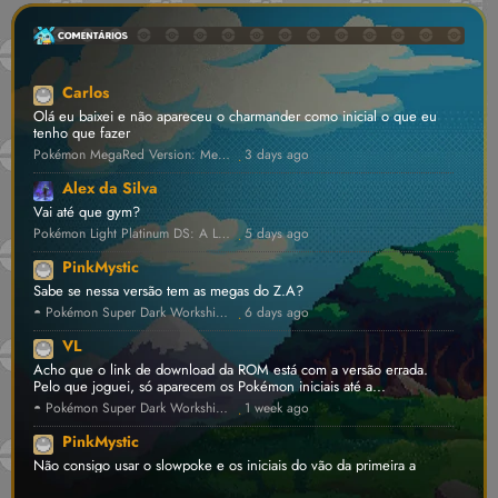
Carlos
Olá eu baixei e não apareceu o charmander como inicial o que eu
tenho que fazer
Pokémon MegaRed Version: Megas Inéditas, Dynamax e Z-Moves! [v1.4] 💾 • GBA ROM Hack
3 days ago
·
Alex da Silva
Vai até que gym?
Pokémon Light Platinum DS: A Lendária Hack Renasceu! [v0.2.1] ⛔ • NDS ROM Hack
5 days ago
·
PinkMystic
Sabe se nessa versão tem as megas do Z.A?
◓ Pokémon Super Dark Workship 2024 ⛔ [v1.4.5] • FanProject ROM Hack
6 days ago
·
VL
Acho que o link de download da ROM está com a versão errada.
Pelo que joguei, só aparecem os Pokémon iniciais até a...
◓ Pokémon Super Dark Workship 2024 ⛔ [v1.4.5] • FanProject ROM Hack
1 week ago
·
PinkMystic
Não consigo usar o slowpoke e os iniciais do vão da primeira a
oitava geração