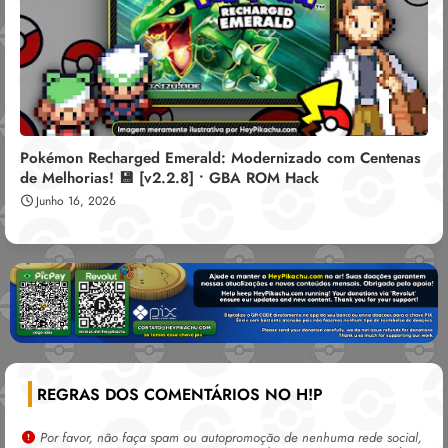
Pokémon Recharged Emerald: Modernizado com Centenas
de Melhorias! 💾 [v2.2.8] • GBA ROM Hack
Junho 16, 2026
REGRAS DOS COMENTÁRIOS NO H!P
Por favor, não faça spam ou autopromoção de nenhuma rede social,