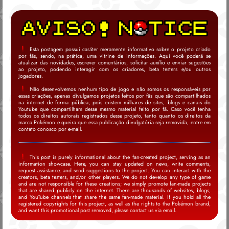
Esta postagem possui caráter meramente informativo sobre o projeto criado
por fãs, sendo, na prática, uma vitrine de informações. Aqui você poderá se
atualizar das novidades, escrever comentários, solicitar auxílio e enviar sugestões
ao projeto, podendo interagir com os criadores, beta testers e/ou outros
jogadores.
Não desenvolvemos nenhum tipo de jogo e não somos os responsáveis por
essas criações, apenas divulgamos projetos feitos por fãs que são compartilhados
na internet de forma pública, pois existem milhares de sites, blogs e canais do
Youtube que compartilham desse mesmo material feito por fã. Caso você tenha
todos os direitos autorais registrados desse projeto, tanto quanto os direitos da
marca Pokémon e queira que essa publicação divulgatória seja removida, entre em
contato conosco por e-mail.
This post is purely informational about the fan-created project, serving as an
information showcase. Here, you can stay updated on news, write comments,
request assistance, and send suggestions to the project. You can interact with the
creators, beta testers, and/or other players. We do not develop any type of game
and are not responsible for these creations; we simply promote fan-made projects
that are shared publicly on the internet. There are thousands of websites, blogs,
and YouTube channels that share the same fan-made material. If you hold all the
registered copyrights for this project, as well as the rights to the Pokémon brand,
and want this promotional post removed, please contact us via email.