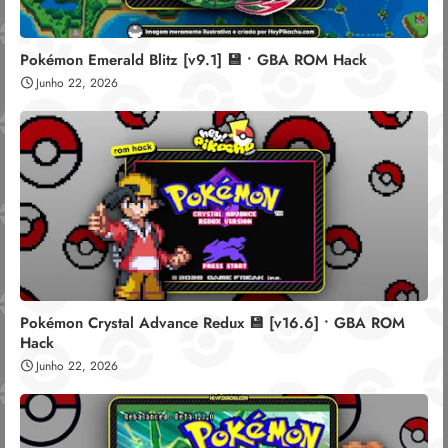
Pokémon Emerald Blitz [v9.1] 💾 • GBA ROM Hack
Junho 22, 2026
Pokémon Crystal Advance Redux 💾 [v16.6] • GBA ROM
Hack
Junho 22, 2026