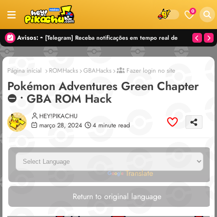
0
Avisos:
◓ [Telegram] Receba notificações em tempo real de
TUDO sobre rom hacks e atualizações no nosso
telegram!
Página inicial
ROMHacks
GBAHacks
Fazer login no site
Pokémon Adventures Green Chapter
⛔ • GBA ROM Hack
HEY!PIKACHU
março 28, 2024
4 minute read
Powered by
Translate
Return to original language